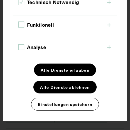
Technisch Notwendig
Maße
Funktionell
Bildmaß inkl. Untergrund 31,6 x 22 cm
Bildmaß 10,4 x 7,7 cm
Analyse
Kurzbeschreibung
Es ist nicht klar, welcher Zeitung Bild und Bericht
Alle Dienste erlauben
entnommen worden sind.
Alle Dienste ablehnen
Schlagwörter
Einstellungen speichern
Berichterstattung
Schifffahrtsmedizin