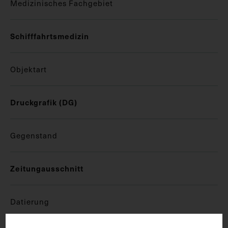
Medizinisches Fachgebiet
Schifffahrtsmedizin
Objektart
Druckgrafik (DG)
Gegenstand
Zeitungausschnitt
Datierung