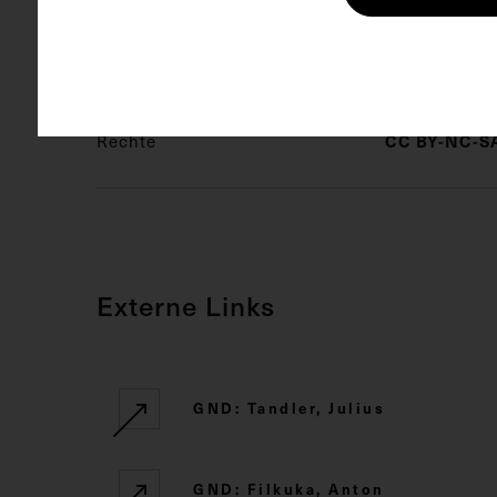
Schlagwörter
Anatomie
Rechte
CC BY-NC-SA
Externe Links
GND: Tandler, Julius
GND: Filkuka, Anton