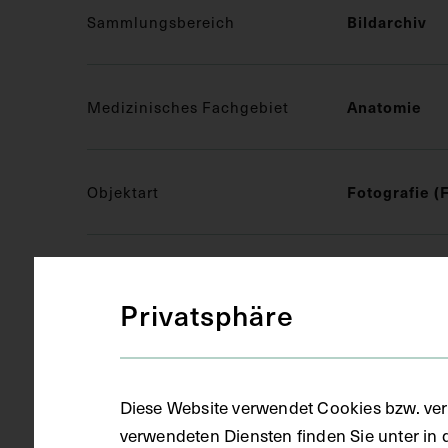
Sammlungsbereich
Bildarchiv
Medizinisches Fachgebiet
Anatomie
Objektart
Fotografie (
Gegenstand
S/W Fotogra
Privatsphäre
Datierung
circa 1960
Diese Website verwendet Cookies bzw. ver
verwendeten Diensten finden Sie unter in 
Ort
Wien