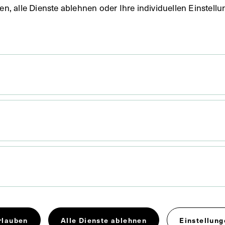
uben, alle Dienste ablehnen oder Ihre individuellen Einste
 x 11,6 cm
. Untergrund 17,8 x 12,6 cm
der Fotografie war eine Zeichnung von Anton Filkuka,
 Jahr 1925. Neg (9x12) 25 Neg III 34/3
rlauben
Alle Dienste ablehnen
Einstellung