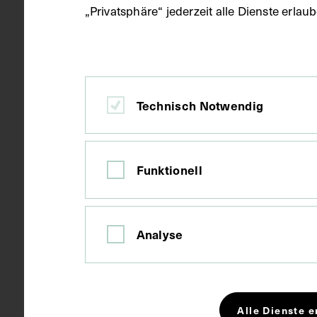
„Privatsphäre“ jederzeit alle Dienste erla
Material
Papier
Technisch Notwendig
Technik
Fotografie
Funktionell
Maße
Bildmaß 16,6
Bildmaß inkl
Analyse
Kurzbeschreibung
Die Vorlage 
Wien, aus dem
Alle Dienste e