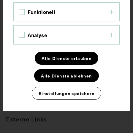
Bildmaß 36,2 x 27,2 cm
Funktionell
Schlagwörter
Analyse
Botanik
Chirurgie
Mykologie
Alle Dienste erlauben
Rechte
Alle Dienste ablehnen
CC BY-NC-SA 4.0
Einstellungen speichern
Externe Links