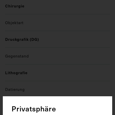
Chirurgie
Objektart
Druckgrafik (DG)
Gegenstand
Lithografie
Datierung
um 1840
Privatsphäre