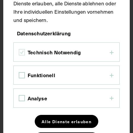
Dienste erlauben, alle Dienste ablehnen oder
Technik
Ihre individuellen Einstellungen vornehmen
und speichern.
Druck
Datenschutzerklärung
Maße
Technisch Notwendig
Bildmaß 37,7 x 28,6 cm
Funktionell
Kurzbeschreibung
Analyse
Die Vorlage stammt von Marianne Hausmann-Pisko.
Neg. I 75/22, 23
Alle Dienste erlauben
Schlagwörter