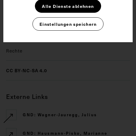
Alle Dienste ablehnen
Kriminologie
Neuropathologie
Einstellungen speichern
Nobelpreis für Medizin
Psychiatrie
Rechte
CC BY-NC-SA 4.0
Externe Links
GND: Wagner-Jauregg, Julius
GND: Hausmann-Pisko, Marianne