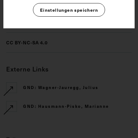
Einstellungen speichern
Rechte
CC BY-NC-SA 4.0
Externe Links
GND: Wagner-Jauregg, Julius
GND: Hausmann-Pisko, Marianne