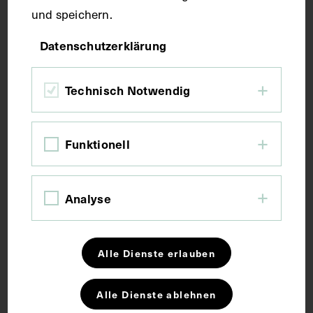
und speichern.
Maße
Datenschutzerklärung
Bildmaß 38,2 x 28,5 cm
Technisch Notwendig
Kurzbeschreibung
Funktionell
Die Lithografie stammt von Marianne Hausmann-
Pisko.
Analyse
Schlagwörter
Alle Dienste erlauben
Kriminologie
Neuropathologie
Alle Dienste ablehnen
Nobelpreis für Medizin
Psychiatrie