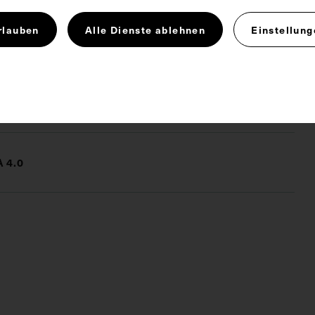
ägestempel von Max Schneider, Photografik, Wien,
rlauben
Alle Dienste ablehnen
Einstellung
kunde
 4.0