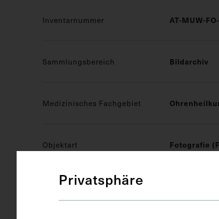
Inventarnummer
AT-MUW-FO-
Sammlungsbereich
Bildarchiv
Medizinisches Fachgebiet
Ohrenheilku
Objektart
Fotografie (
Privatsphäre
Gegenstand
S/W Fotogra