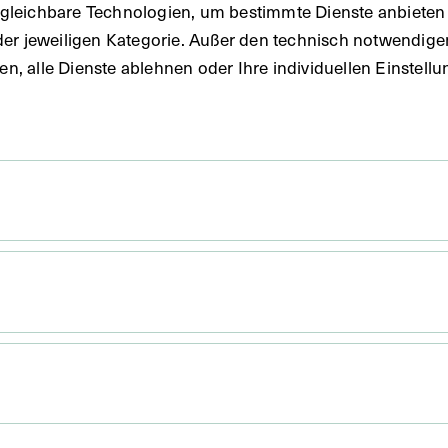
gleichbare Technologien, um bestimmte Dienste anbieten 
der jeweiligen Kategorie. Außer den technisch notwendig
uben, alle Dienste ablehnen oder Ihre individuellen Einste
 x 10,6 cm
. Untergrund 30,1 x 21,1 cm