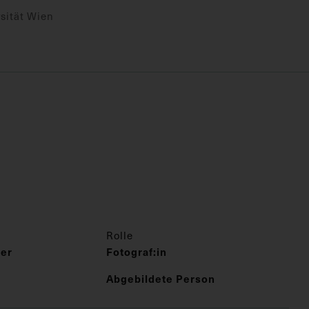
sität Wien
Rolle
er
Fotograf:in
Abgebildete Person