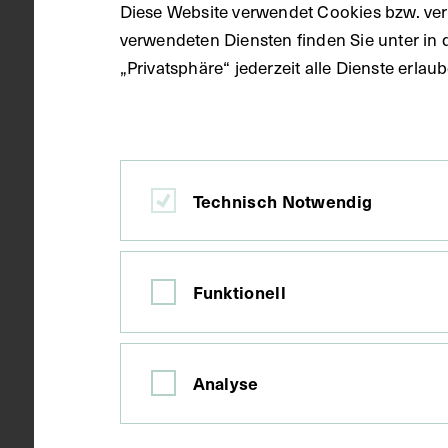
Diese Website verwendet Cookies bzw. ver
Datierung
um 1928
verwendeten Diensten finden Sie unter in 
„Privatsphäre“ jederzeit alle Dienste erla
Ort
Wien
Material
Karton
Technisch Notwendig
Technik
Fotografie
Funktionell
Maße
Bildmaß 14,5
Bildmaß inkl
Analyse