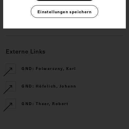
Rechte
Einstellungen speichern
CC BY-NC-SA 4.0
Externe Links
GND: Folwarczny, Karl
GND: Höfelich, Johann
GND: Theer, Robert