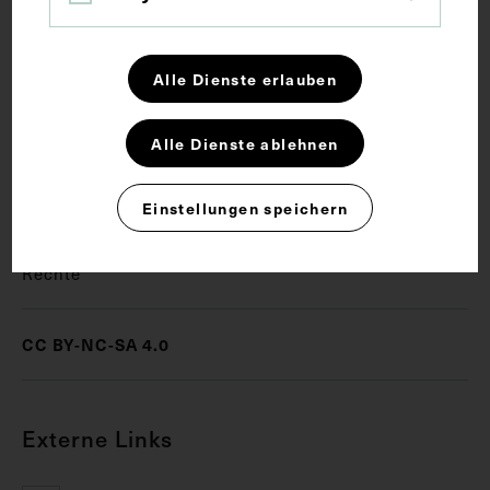
Vorderseitig mit einem Stempel des Institutes für
Geschichte der Medizin, Wien, versehen.
Alle Dienste erlauben
Schlagwörter
Alle Dienste ablehnen
Dermatologie
Venerologie
Einstellungen speichern
Rechte
CC BY-NC-SA 4.0
Externe Links