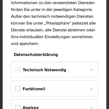
Informationen zu den verwendeten Diensten
Technik
finden Sie unter in der jeweiligen Kategorie.
Außer den technisch notwendigen Diensten
Druck
können Sie unter „Privatsphäre“ jederzeit alle
Dienste erlauben, alle Dienste ablehnen oder
Maße
Ihre individuellen Einstellungen vornehmen
und speichern.
Bildmaß 24,4 x 15,9 cm
Datenschutzerklärung
Bildmaß inkl. Untergrund 31,7 x 22,3 cm
Technisch Notwendig
Kurzbeschreibung
Funktionell
Auszug aus: Galerie hervorragender Ärzte und
Naturforscher, in: Beilage zur Münchener
medizinischen Wochenschrift, 1913, Bl. 317. Das
Bild wurde von Julius Friedrich Lehmann verlegt.
Analyse