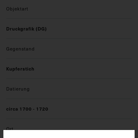
Objektart
Druckgrafik (DG)
Gegenstand
Kupferstich
Datierung
circa 1700 - 1720
Ort