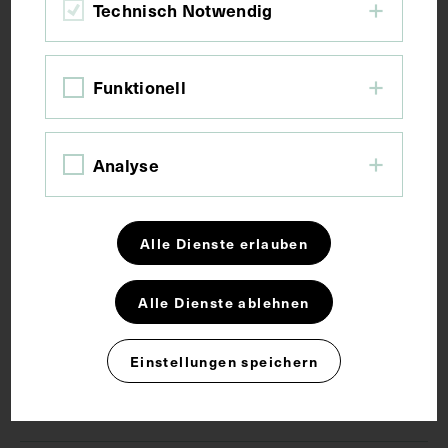
Bildmaß inkl. Untergrund 32,2 x 21,1 cm
Technisch Notwendig
Kurzbeschreibung
Funktionell
Unsignierter Kupferstich.
Analyse
Schlagwörter
Alle Dienste erlauben
Arzt
Alle Dienste ablehnen
Rechte
Einstellungen speichern
CC BY-NC-SA 4.0