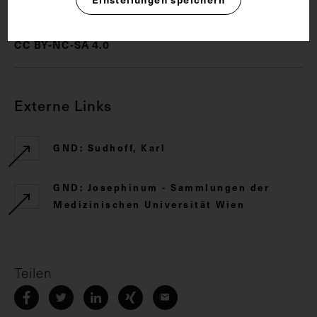
CC BY-NC-SA 4.0
Externe Links
GND: Sudhoff, Karl
GND: Josephinum - Sammlungen der
Medizinischen Universität Wien
Teilen