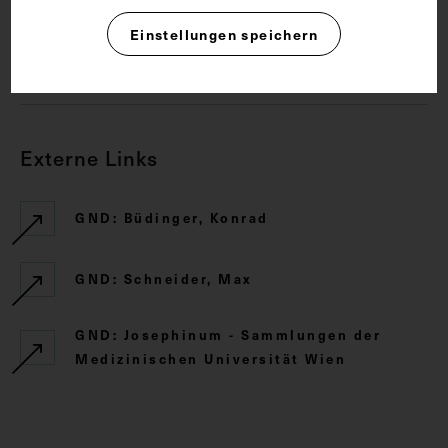
Rechte
Einstellungen speichern
CC BY-NC-SA 4.0
Externe Links
GND: Büdinger, Konrad
GND: Schneider, Max
GND: Josephinum - Sammlungen der
Medizinischen Universität Wien