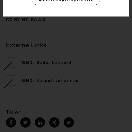
Rechte
CC BY-NC-SA 4.0
Externe Links
GND: Bude, Leopold
GND: Kessel, Johannes
Teilen