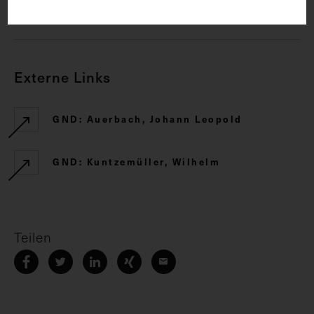
CC BY-NC-SA 4.0
Externe Links
GND: Auerbach, Johann Leopold
GND: Kuntzemüller, Wilhelm
Teilen