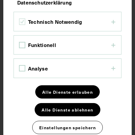
Datenschutzerklärung
Bildmaß 10,5 x 6,4 cm
Bildmaß inkl. Untergrund 12,6 x 7,7 cm
Technisch Notwendig
Kurzbeschreibung
Funktionell
Die Fotografie wurde von Wilhelm Kuntzemüller,
Fotograf, Baden-Baden, angefertigt.
Analyse
Schlagwörter
Alle Dienste erlauben
Hals-Nasen-Ohren-Heilkunde
Alle Dienste ablehnen
Rechte
Einstellungen speichern