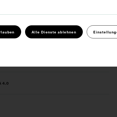
alerie hervorragender Ärzte und Naturforscher, in:
Münchener medizinischen Wochenschrift, 1913, Bl.
rlauben
Alle Dienste ablehnen
Einstellung
ogie
Tuberkulose
 4.0