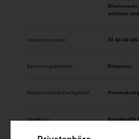
Wochenschrif
amtliche und
Inventarnummer
AT-MUW-DG-
Sammlungsbereich
Bildarchiv
Medizinisches Fachgebiet
Pharmakolog
Objektart
Druckgrafik 
Privatsphäre