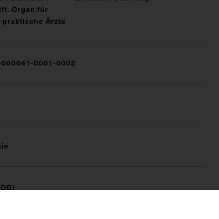
t. Organ für
 praktische Ärzte
000041-0001-0002
ie
(DG)