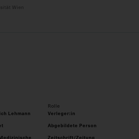
sität Wien
Rolle
rich Lehmann
Verleger:in
et
Abgebildete Person
Medizinische
Zeitschrift/Zeitung