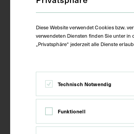
Gegenstand
Druck
Diese Website verwendet Cookies bzw. ver
Datierung
1913
verwendeten Diensten finden Sie unter in 
„Privatsphäre“ jederzeit alle Dienste erla
Ort
Wien
Material
Papier
Technisch Notwendig
Technik
Fotografie
Funktionell
Maße
Bildmaß 24,5