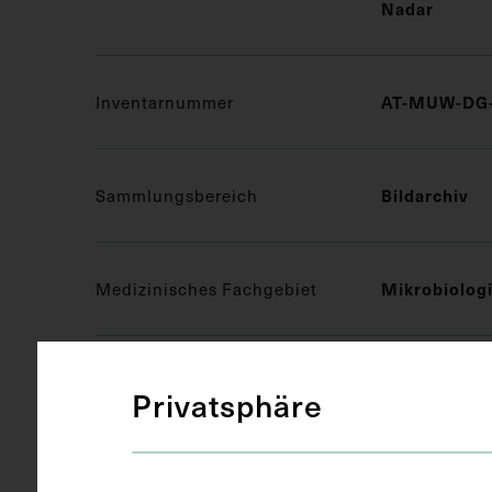
Nadar
Inventarnummer
AT-MUW-DG-
Sammlungsbereich
Bildarchiv
Medizinisches Fachgebiet
Mikrobiolog
Objektart
Druckgrafik 
Privatsphäre
Gegenstand
Postkarte