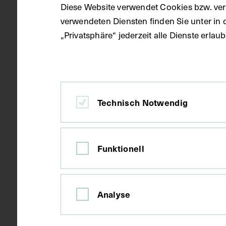
Diese Website verwendet Cookies bzw. ver
verwendeten Diensten finden Sie unter in 
„Privatsphäre“ jederzeit alle Dienste erla
Datierung
um 1930
Ort
Paris
Technisch Notwendig
Material
Papier
Funktionell
Technik
Druck
Analyse
Maße
Bildmaß 14 x