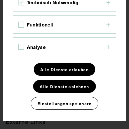
Technisch Notwendig
Bildmaß 13,9 x 9 cm
Schlagwörter
Funktionell
Frauen in der Medizin
Innere Medizin
Analyse
Lungenheilstätte
Alle Dienste erlauben
Rechte
Alle Dienste ablehnen
CC BY-NC-SA 4.0
Einstellungen speichern
Externe Links