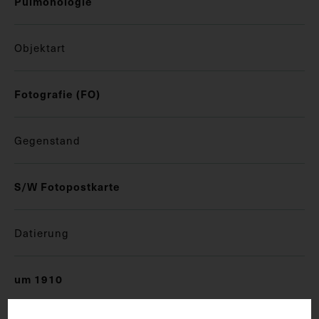
Pulmonologie
Objektart
Fotografie (FO)
Gegenstand
S/W Fotopostkarte
Datierung
um 1910