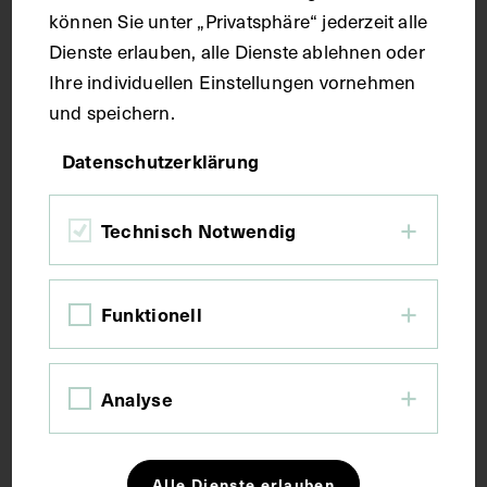
können Sie unter „Privatsphäre“ jederzeit alle
Bildmaß 14,5 x 10,5 cm
Bildmaß inkl. Untergrund 30,7 x 21,8 cm
Dienste erlauben, alle Dienste ablehnen oder
Ihre individuellen Einstellungen vornehmen
und speichern.
Kurzbeschreibung
Datenschutzerklärung
Fotografie: Max Schneider, Wien. Im Nachlass von
Clemens Pirquet ist eine Mappe mit
Technisch Notwendig
Porträtfotografien des Atelier Max Schneiders
enthalten, welche 21 Porträtfotografien von Wiener
Ärzten enthält.
Funktionell
Schlagwörter
Analyse
Arzt
Hals-Nasen-Ohren-Heilkunde
Alle Dienste erlauben