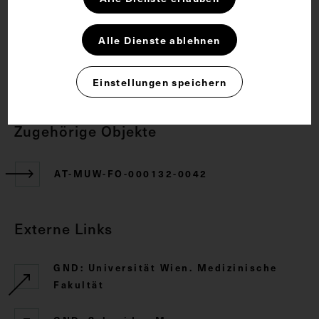
Rechte
Alle Dienste ablehnen
CC BY-NC-SA 4.0
Einstellungen speichern
Zugehörige Objekte
AT-MUW-FO-000132-0042
Externe Links
GND: Universität Wien. Medizinische
Fakultät