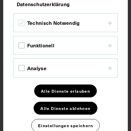
Datenschutzerklärung
Bildmaß 14,7 x 10,2 cm
Bildmaß inkl. Untergrund 30,1 x 21,9 cm
Technisch Notwendig
Kurzbeschreibung
Funktionell
Fotografie: Max Schneider, Wien.
Analyse
Schlagwörter
Alle Dienste erlauben
Arzt
Neurologie
Psychiatrie
Alle Dienste ablehnen
Rechte
Einstellungen speichern