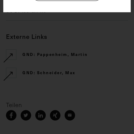
CC BY-NC-SA 4.0
Externe Links
GND: Pappenheim, Martin
GND: Schneider, Max
Teilen