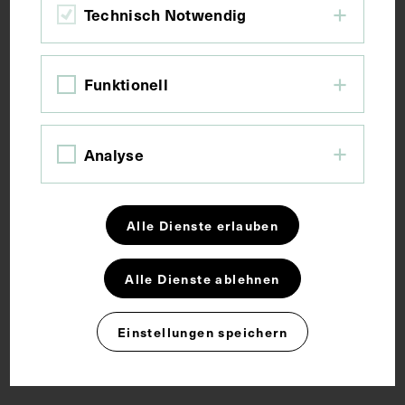
Bildmaß 15,6 x 10,4 cm
Technisch Notwendig
Kurzbeschreibung
Funktionell
Reproduktion einer Zeichnung aus dem Jahr 1932.
Analyse
Schlagwörter
Alle Dienste erlauben
Arzt
Neurologie
Alle Dienste ablehnen
Rechte
Einstellungen speichern
CC BY-NC-SA 4.0