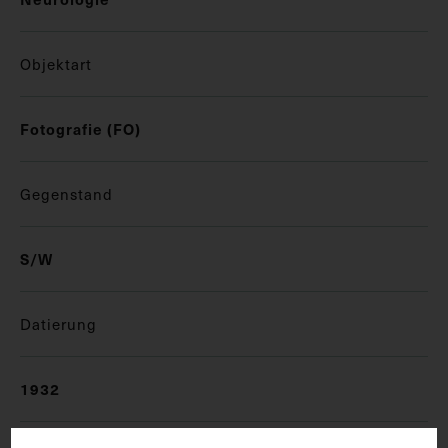
Objektart
Fotografie (FO)
Gegenstand
S/W
Datierung
1932