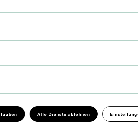
 x 52 cm
on Reiner Riedler.
rlauben
Alle Dienste ablehnen
Einstellung
Arzt
Hygiene