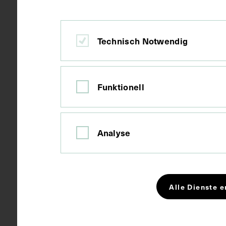
Material
Bild
Blech
Technisch Notwendig
Technik
Öl auf Blech
Funktionell
Maße
Bildmaß 71,5
Analyse
Kurzbeschreibung
Digitalisat v
Alle Dienste e
Schlagwörter
Apotheker