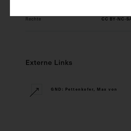
Rechte
CC BY-NC-SA
Externe Links
GND: Pettenkofer, Max von