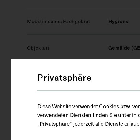
Medizinisches Fachgebiet
Hygiene
Objektart
Gemälde (GE
Privatsphäre
Gegenstand
Öl auf Blech
Datierung
1901
Diese Website verwendet Cookies bzw. ver
verwendeten Diensten finden Sie unter in 
„Privatsphäre“ jederzeit alle Dienste erla
Ort
Wien