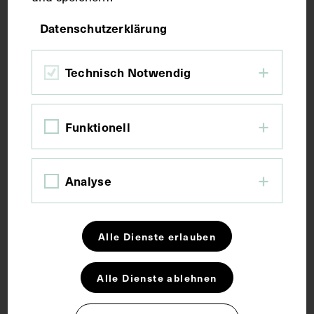
Bildmaß 36,5 x 37,5 cm
Datenschutzerklärung
Bildmaß inkl. Untergrund 60,7 x 45 cm
Technisch Notwendig
Kurzbeschreibung
Funktionell
Lithografie von I. Meder, nach einem Entwurf von
D'llemand.
Analyse
Schlagwörter
Alle Dienste erlauben
Arzt
Augenarzt
Chirurgie
Lithografie
Militärarzt
Alle Dienste ablehnen