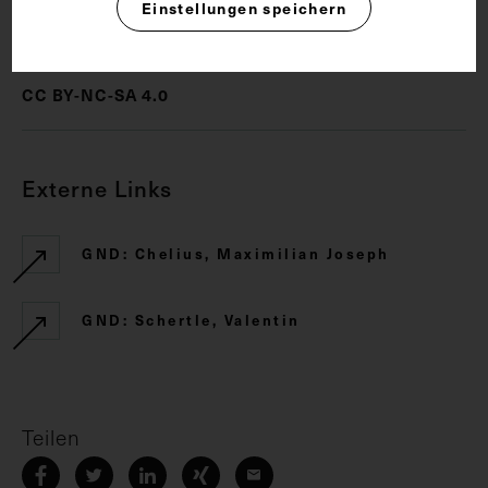
Einstellungen speichern
Rechte
CC BY-NC-SA 4.0
Externe Links
GND: Chelius, Maximilian Joseph
GND: Schertle, Valentin
Teilen