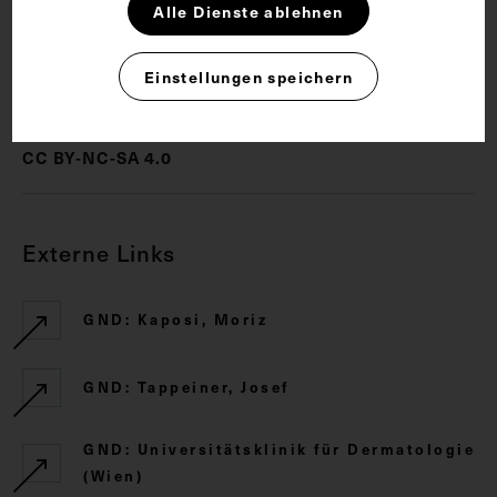
Dermatologie
Alle Dienste ablehnen
Einstellungen speichern
Rechte
CC BY-NC-SA 4.0
Externe Links
GND: Kaposi, Moriz
GND: Tappeiner, Josef
GND: Universitätsklinik für Dermatologie
(Wien)