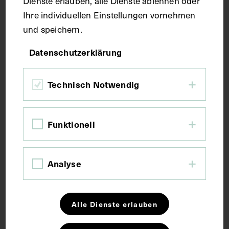
Dienste erlauben, alle Dienste ablehnen oder
Ihre individuellen Einstellungen vornehmen
Fotografie
und speichern.
Datenschutzerklärung
Maße
Technisch Notwendig
Bildmaß 17 x 11 cm
Funktionell
Kurzbeschreibung
Neg III 85/7 Neg (9x12) 931
Analyse
Schlagwörter
Alle Dienste erlauben