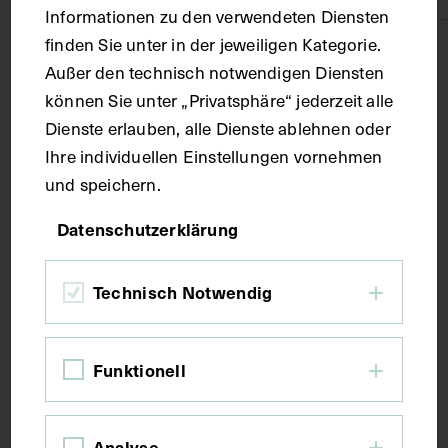
Informationen zu den verwendeten Diensten
finden Sie unter in der jeweiligen Kategorie.
Technik
Außer den technisch notwendigen Diensten
können Sie unter „Privatsphäre“ jederzeit alle
Druck
Dienste erlauben, alle Dienste ablehnen oder
Ihre individuellen Einstellungen vornehmen
Maße
und speichern.
Datenschutzerklärung
Bildmaß 15,3 x 10,2 cm
Bildmaß inkl. Untergrund 31,5 x 22 cm
Technisch Notwendig
Kurzbeschreibung
Funktionell
Auszug aus: Galerie hervorragender Ärzte und
Naturforscher, in: Beilage zur Münchener
Analyse