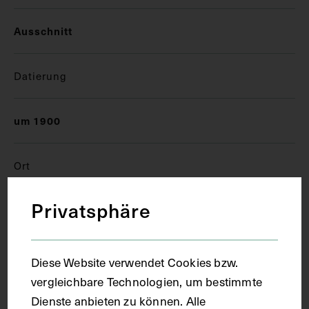
Ausschnitt
Datierung
um 1900
Ort
Privatsphäre
München
Material
Diese Website verwendet Cookies bzw.
vergleichbare Technologien, um bestimmte
Karton
Dienste anbieten zu können. Alle