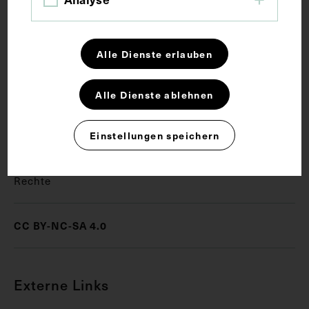
medizinischen Wochenschrift. Unter dem Bild
befindet sich ein Stempel des Institutes für
Geschichte der Medizin, Wien.
Alle Dienste erlauben
Schlagwörter
Alle Dienste ablehnen
Anatom
Bildnis
Medizinische Zeitschrift
Einstellungen speichern
Rechte
CC BY-NC-SA 4.0
Externe Links