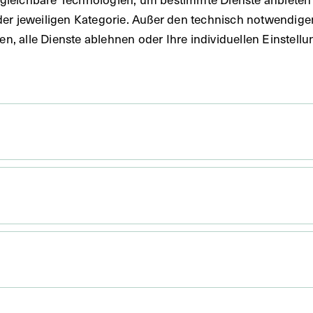
 1938
der jeweiligen Kategorie. Außer den technisch notwendig
uben, alle Dienste ablehnen oder Ihre individuellen Einste
 x 11 cm
. Untergrund 30,2 x 21,2 cm