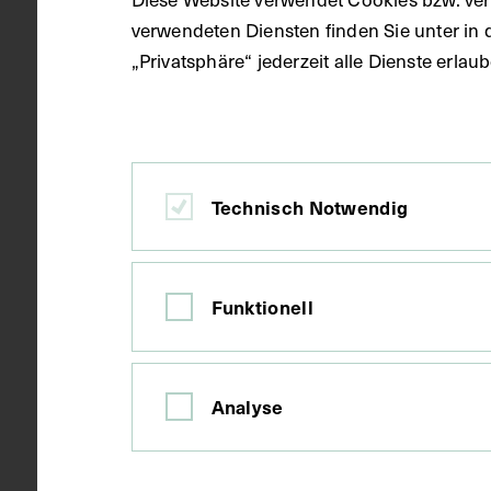
Datierung
circa 1923 -
verwendeten Diensten finden Sie unter in 
„Privatsphäre“ jederzeit alle Dienste erla
Ort
Wien
Technisch Notwendig
Material
Karton
Technik
Fotografie
Funktionell
Maße
Bildmaß 15,6
Analyse
Bildmaß inkl