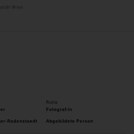
sität Wien
Rolle
er
Fotograf:in
ner-Rodenstaedt
Abgebildete Person