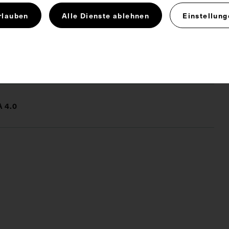
ie wurde von Max Schneider, Wien, angefertigt.
rlauben
Alle Dienste ablehnen
Einstellung
ere Medizin
 4.0