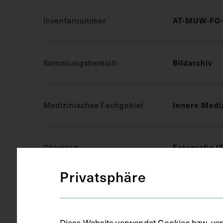
Inventarnummer
AT-MUW-FO-
Sammlungsbereich
Bildarchiv
Medizinisches Fachgebiet
Innere Medi
Objektart
Fotografie (
Privatsphäre
Gegenstand
S/W Fotogra
Diese Website verwendet Cookies bzw. ver