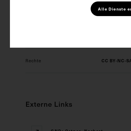
Kurzbeschreibung
Die Fotograf
Alle Dienste e
Schlagwörter
Arzt
Inn
Rechte
CC BY-NC-SA
Externe Links
GND: Ortner, Norbert