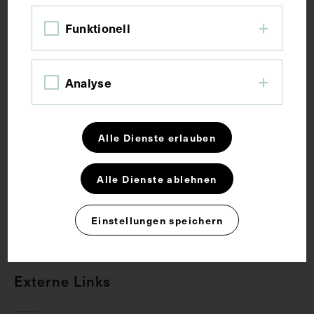
Bildmaß 10 x 6,1 cm
Bildmaß inkl. Untergrund 10,3 x 6,4 cm
Funktionell
Schlagwörter
Analyse
Bakteriologe
Bildnis
Hochschullehrer
Alle Dienste erlauben
Rechte
Alle Dienste ablehnen
CC BY-NC-SA 4.0
Einstellungen speichern
Externe Links