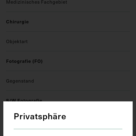
Medizinisches Fachgebiet
Chirurgie
Objektart
Fotografie (FO)
Gegenstand
S/W Fotografie
Privatsphäre
Datierung