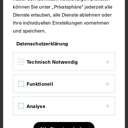
Technik
können Sie unter „Privatsphäre“ jederzeit alle
Dienste erlauben, alle Dienste ablehnen oder
Ihre individuellen Einstellungen vornehmen
Druck
und speichern.
Maße
Datenschutzerklärung
Bildmaß 24,5 x 16 cm
Technisch Notwendig
Kurzbeschreibung
Funktionell
Auszug aus: Galerie hervorragender Ärzte und
Naturforscher, in: Beilage zur Münchener
Analyse
medizinischen Wochenschrift, 1930, Bl. 443. Das
Bild wurde von Julius Friedrich Lehmann verlegt.