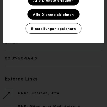
Alle Dienste erlauben
Schlagwörter
Alle Dienste ablehnen
Anatomie
Pathologie
Einstellungen speichern
Rechte
CC BY-NC-SA 4.0
Externe Links
GND: Lubarsch, Otto
GND: Münchener Medizinische