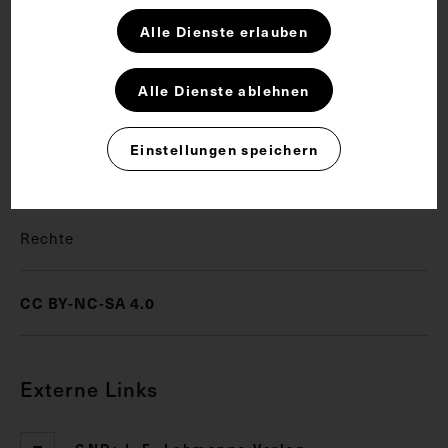
Schlagwörter
Alle Dienste erlauben
Antibiotikum
Arzt
Bakteriologie
Alle Dienste ablehnen
Chemotherapie
Nobelpreis für Medizin
Einstellungen speichern
Serologie
Rechte
CC BY-NC-SA 4.0
Externe Links