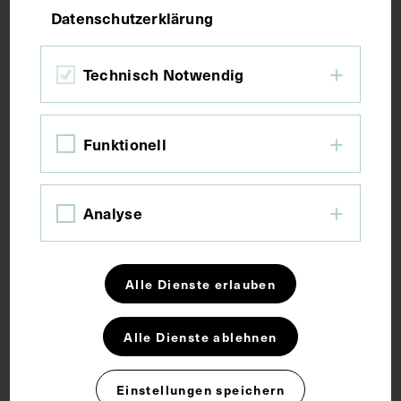
Datenschutzerklärung
Bildmaß 16,6 x 11,3 cm
Bildmaß inkl. Untergrund 31,4 x 21,7 cm
Technisch Notwendig
Kurzbeschreibung
Funktionell
Die fotografische Vorlage stammt von Henri Manuel.
Der Ausschnitt ist einer unbekannten Ausgabe der
Analyse
französischsprachigen Fachzeitschrift La Vie
Medicale entnommen worden.
Alle Dienste erlauben
Schlagwörter
Alle Dienste ablehnen
Therapie
Einstellungen speichern