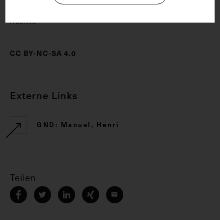
Rechte
CC BY-NC-SA 4.0
Externe Links
GND: Manuel, Henri
Teilen