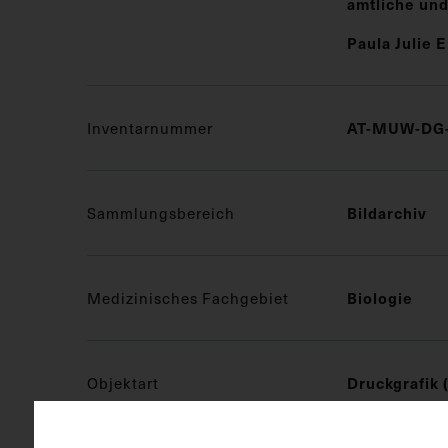
amtliche und
Paula Julie 
Inventarnummer
AT-MUW-DG-
Sammlungsbereich
Bildarchiv
Medizinisches Fachgebiet
Biologie
Objektart
Druckgrafik 