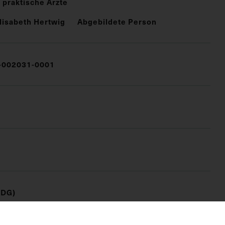
 praktische Ärzte
Elisabeth Hertwig
Abgebildete Person
002031-0001
(DG)