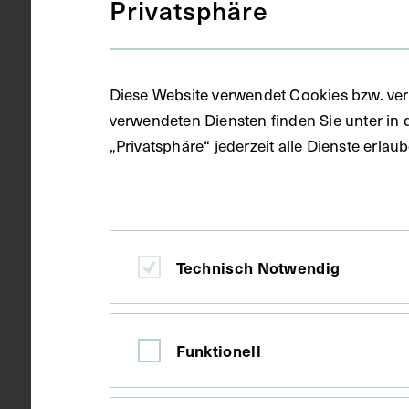
Privatsphäre
Gegenstand
Ausschnitt
Diese Website verwendet Cookies bzw. ver
Datierung
1960
verwendeten Diensten finden Sie unter in 
„Privatsphäre“ jederzeit alle Dienste erla
Ort
München
Material
Karton
Technisch Notwendig
Technik
Druck
Funktionell
Maße
Bildmaß 24,6