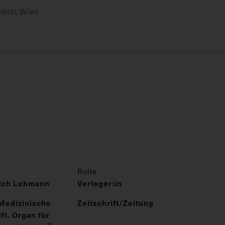
sität Wien
Rolle
rich Lehmann
Verleger:in
Medizinische
Zeitschrift/Zeitung
t. Organ für