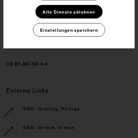
Alle Dienste ablehnen
Amtsarzt
Arzt
Leibarzt
Einstellungen speichern
Rechte
CC BY-NC-SA 4.0
Externe Links
GND: Gruling, Philipp
GND: Grimm, Simon