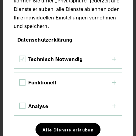
können Sie unter „Privatsphäre“ jederzeit alle
Technik
Dienste erlauben, alle Dienste ablehnen oder
Ihre individuellen Einstellungen vornehmen
Kupferstich
und speichern.
Datenschutzerklärung
Maße
Technisch Notwendig
Bildmaß 18 x 13,6 cm
Bildmaß inkl. Untergrund 27 x 19 cm
Funktionell
Kurzbeschreibung
Analyse
Der Kupferstich wurde von Simon Grimm, Augsburg,
angefertigt.
Alle Dienste erlauben
Schlagwörter