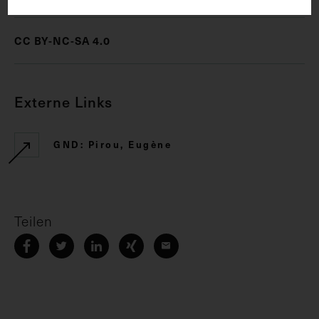
CC BY-NC-SA 4.0
Externe Links
GND: Pirou, Eugène
Teilen