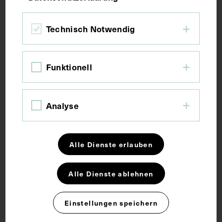
Bildmaß 9,2 x 5,8 cm
Technisch Notwendig
Bildmaß inkl. Untergrund 14,3 x 8,1 cm
Funktionell
Kurzbeschreibung
Die Fotografie wurde von Eugene Pirou, Paris,
Analyse
angefertigt.
Schlagwörter
Alle Dienste erlauben
Alle Dienste ablehnen
Hals-Nasen-Ohren-Arzt
Kartei
Einstellungen speichern
Rechte