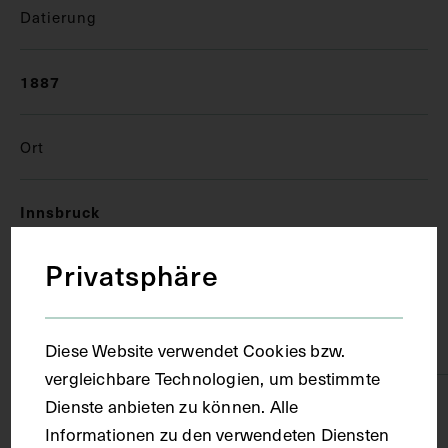
Datierung
1887
Ort
Innsbruck
Privatsphäre
Material
Karton
Diese Website verwendet Cookies bzw.
vergleichbare Technologien, um bestimmte
Dienste anbieten zu können. Alle
Technik
Informationen zu den verwendeten Diensten