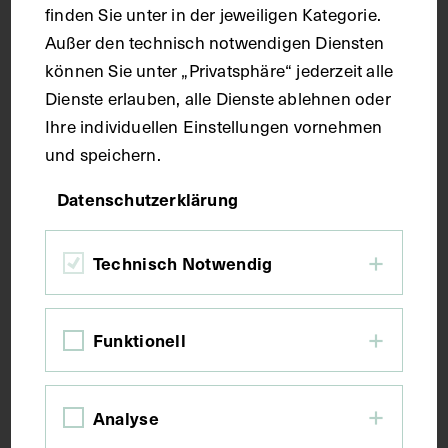
finden Sie unter in der jeweiligen Kategorie.
Fotografie
Außer den technisch notwendigen Diensten
können Sie unter „Privatsphäre“ jederzeit alle
Maße
Dienste erlauben, alle Dienste ablehnen oder
Ihre individuellen Einstellungen vornehmen
und speichern.
Bildmaß 15,1 x 10 cm
Bildmaß inkl. Untergrund 16,9 x 11,2 cm
Datenschutzerklärung
Kurzbeschreibung
Technisch Notwendig
Das Bild wurde von August Wilcke, Innsbruck,
angefertigt, die Schriftzüge von Karl Krziwanek,
Funktionell
Wien, entworfen. Aus der Abschiedsgabe der
Mitglieder der Medizinischen Fakultät Innsbruck an
Friedrich Schauta.
Analyse