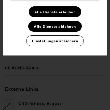
Schlagwörter
Alle Dienste erlauben
Anatomie
Chirurgie
Hochschullehrer
Alle Dienste ablehnen
Innere Medizin
Pathologie
Einstellungen speichern
Rechte
CC BY-NC-SA 4.0
Externe Links
GND: Wilcke, August