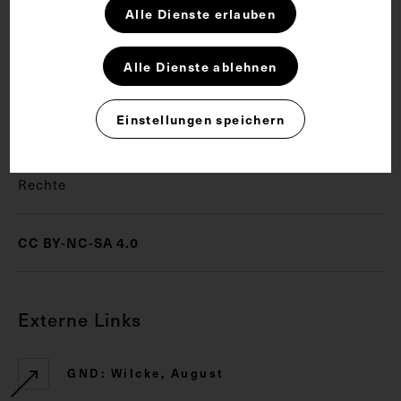
Schlagwörter
Alle Dienste erlauben
Alle Dienste ablehnen
Anatomie
Chirurgie
Hochschullehrer
Innere Medizin
Pathologie
Einstellungen speichern
Rechte
CC BY-NC-SA 4.0
Externe Links
GND: Wilcke, August