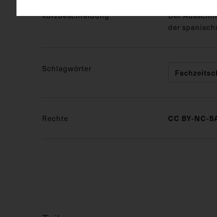
Kurzbeschreibung
Der Ausschni
der spanisch
Schlagwörter
Fachzeitsch
Rechte
CC BY-NC-SA