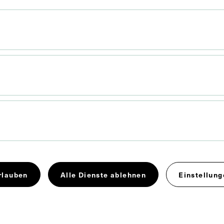
rlauben
Alle Dienste ablehnen
Einstellung
 x 11,4 cm
. Untergrund 31,5 x 21,7 cm