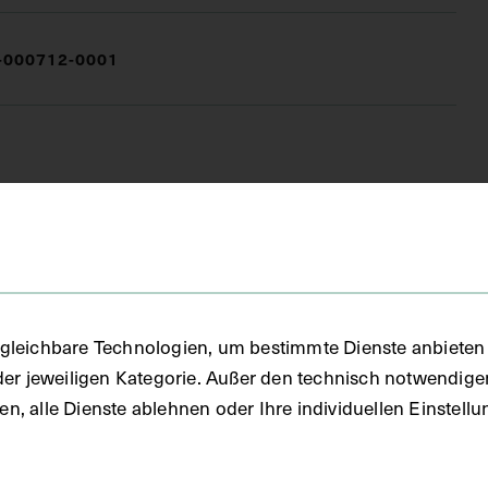
000712-0001
(DG)
gleichbare Technologien, um bestimmte Dienste anbieten 
der jeweiligen Kategorie. Außer den technisch notwendig
uben, alle Dienste ablehnen oder Ihre individuellen Einste