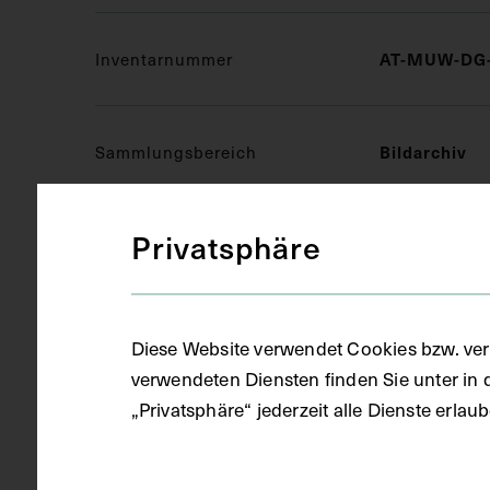
Inventarnummer
AT-MUW-DG-
Sammlungsbereich
Bildarchiv
Privatsphäre
Medizinisches Fachgebiet
Gynäkologie
Objektart
Druckgrafik 
Diese Website verwendet Cookies bzw. ver
verwendeten Diensten finden Sie unter in 
„Privatsphäre“ jederzeit alle Dienste erla
Gegenstand
Ausschnitt