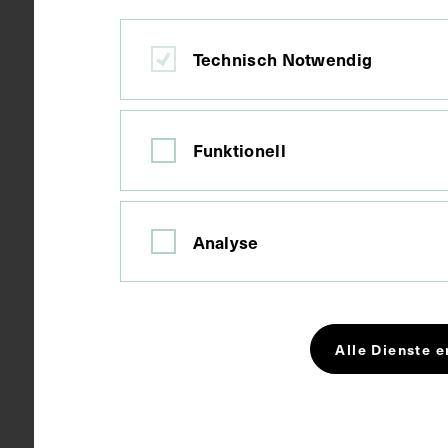
Datierung
um 1935
Technisch Notwendig
Ort
Granada
Funktionell
Material
Karton
Analyse
Technik
Druck
Alle Dienste e
Maße
Bildmaß 20,8
Bildmaß inkl