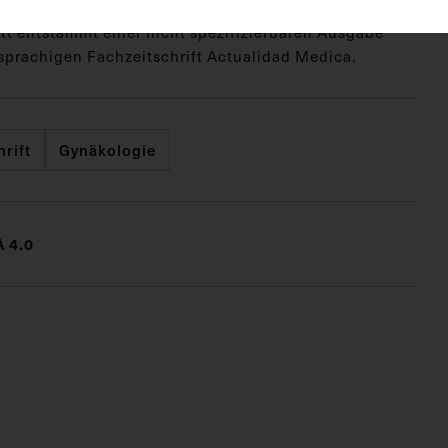
tt entstammt einer nicht spezifizierbaren Ausgabe
sprachigen Fachzeitschrift Actualidad Medica.
rift
Gynäkologie
 4.0