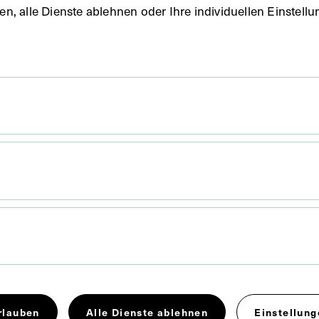
uben, alle Dienste ablehnen oder Ihre individuellen Einste
 x 8,7 cm
igem Stempel von Eduard Pezdika, Photoatelier, Wien,
iftlichen Angaben zur Herstellung der Fotografie:
 54er Raster, Röla 1955.
rlauben
Alle Dienste ablehnen
Einstellung