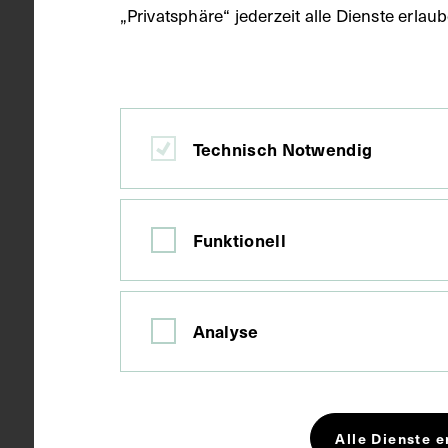
„Privatsphäre“ jederzeit alle Dienste erla
Material
Papier
Technisch Notwendig
Technik
Fotografie
Funktionell
Maße
Bildmaß 13,8
Analyse
Kurzbeschreibung
Mit rückseit
und handschr
Autotypie mit
Alle Dienste e