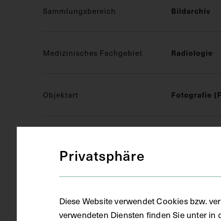
Sammlungsbereich
Bildarchiv
Medizinisches Fachgebiet
Radiologie
Objektart
Fotografie (
Gegenstand
S/W Fotogra
Privatsphäre
Datierung
1955
Diese Website verwendet Cookies bzw. ver
verwendeten Diensten finden Sie unter in 
Ort
Wien