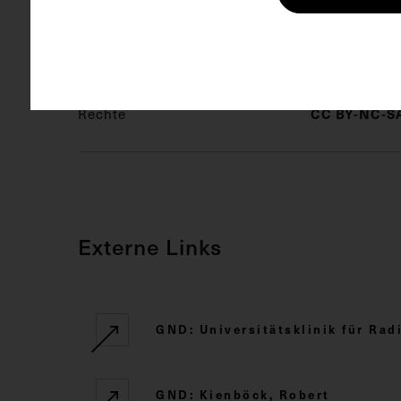
Schlagwörter
Arzt
Rad
Rechte
CC BY-NC-SA
Externe Links
GND: Universitätsklinik für Ra
GND: Kienböck, Robert