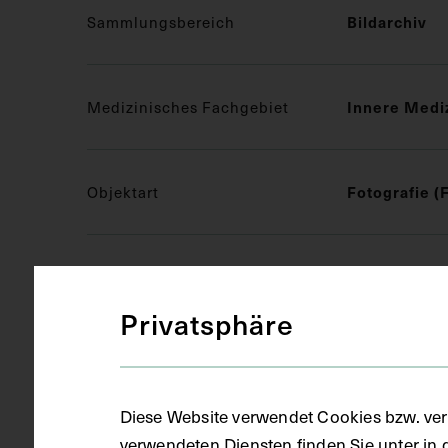
Sammlungsbereich
Bildarchiv
Medizinisches Fachgebiet
Innere Medi
Objektart
Fotografie (
Gegenstand
S/W
Privatsphäre
Datierung
1888
Diese Website verwendet Cookies bzw. ver
verwendeten Diensten finden Sie unter in 
Ort
Berlin