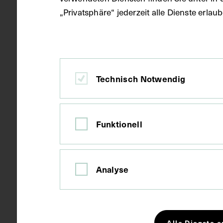
„Privatsphäre“ jederzeit alle Dienste erla
Material
Papier
Technisch Notwendig
Technik
Fotografie
Funktionell
Maße
Bildmaß 14,3
Bildmaß inkl
Analyse
Kurzbeschreibung
Fotografie: J
Schlagwörter
Alle Dienste e