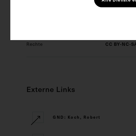
Arzt
Bak
Nobelpreis 
Rechte
CC BY-NC-SA
Externe Links
GND: Koch, Robert