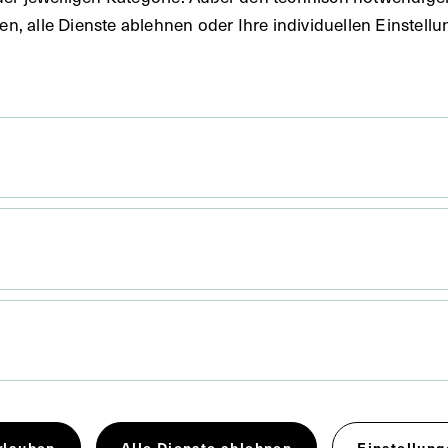
uben, alle Dienste ablehnen oder Ihre individuellen Einste
 x 9,8 cm
. Untergrund 16,6 x 10,9 cm
ulius Cornelius Schaarwächter, Berlin.
rlauben
Alle Dienste ablehnen
Einstellung