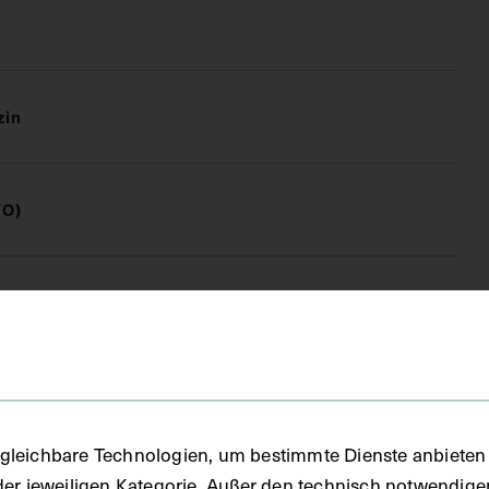
zin
FO)
gleichbare Technologien, um bestimmte Dienste anbieten 
der jeweiligen Kategorie. Außer den technisch notwendig