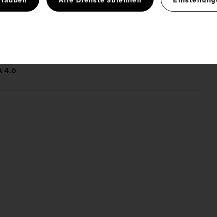
teriologe
Innere Medizin
für Medizin
 4.0