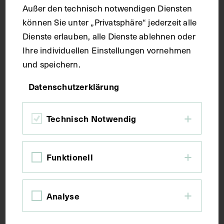
Außer den technisch notwendigen Diensten
Technik
können Sie unter „Privatsphäre“ jederzeit alle
Dienste erlauben, alle Dienste ablehnen oder
Druck
Ihre individuellen Einstellungen vornehmen
und speichern.
Maße
Datenschutzerklärung
Bildmaß 24,6 x 15,7 cm
Technisch Notwendig
Kurzbeschreibung
Funktionell
Auszug aus: Galerie hervorragender Ärzte und
Naturforscher, in: Beilage zur Münchener
medizinischen Wochenschrift, München 1910, Bl.
Analyse
269.