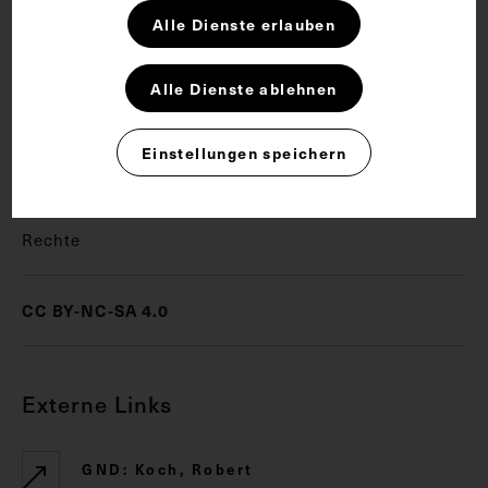
Alle Dienste erlauben
Schlagwörter
Alle Dienste ablehnen
Arzt
Bakteriologe
Innere Medizin
Einstellungen speichern
Nobelpreis für Medizin
Rechte
CC BY-NC-SA 4.0
Externe Links
GND: Koch, Robert