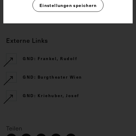
Einstellungen speichern
CC BY-NC-SA 4.0
Externe Links
GND: Frankel, Rudolf
GND: Burgtheater Wien
GND: Kriehuber, Josef
Teilen