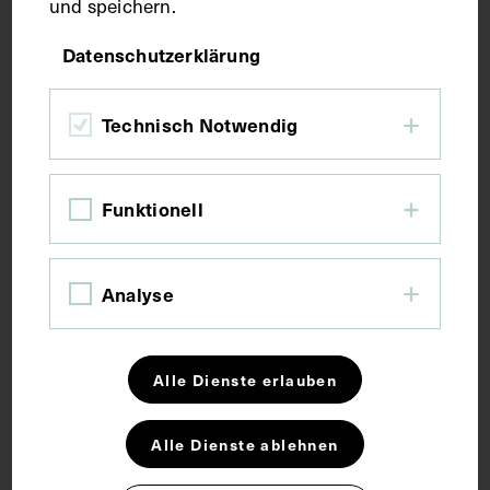
und speichern.
Bildmaß 55 x 40 cm
Datenschutzerklärung
Bildmaß inkl. Untergrund 65 x 45 cm
Technisch Notwendig
Kurzbeschreibung
Funktionell
Lithografie von Josef Kriehuber. Daigitalisat von
Reiner Riedler.
Analyse
Schlagwörter
Alle Dienste erlauben
Allgemeinmedizin
Arzt
Theater
Alle Dienste ablehnen
Rechte