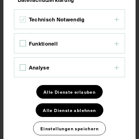
Bildmaß 7,4 x 5,5 cm
Bildmaß inkl. Untergrund 31,4 x 21,7 cm
Technisch Notwendig
Kurzbeschreibung
Funktionell
Ausschnitt aus einer unbekannten Zeitung.
Analyse
Schlagwörter
Alle Dienste erlauben
Anthropologie
Arzt
Pathologie
Alle Dienste ablehnen
Rechte
Einstellungen speichern
CC BY-NC-SA 4.0