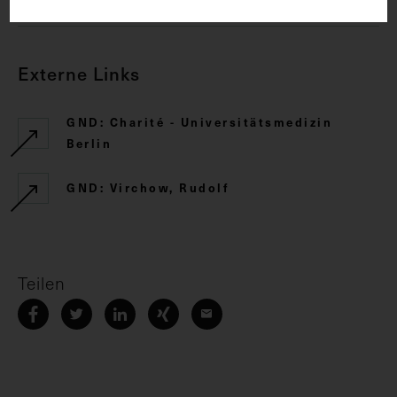
Externe Links
GND: Charité - Universitätsmedizin
Berlin
GND: Virchow, Rudolf
Teilen