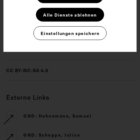
Arzt
Heilkunde
Homöopathie
Alle Dienste ablehnen
Schriftsteller
Übersetzer
Einstellungen speichern
Rechte
CC BY-NC-SA 4.0
Externe Links
GND: Hahnemann, Samuel
GND: Schoppe, Julius