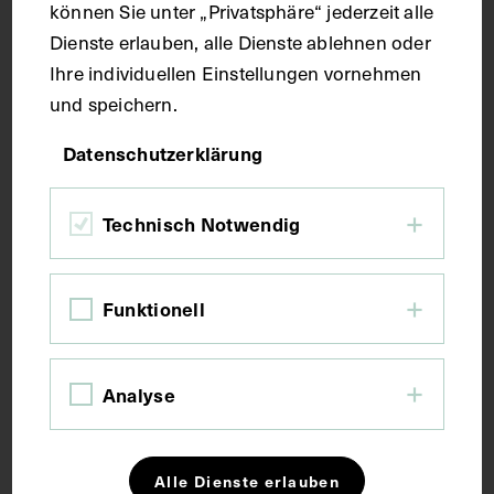
können Sie unter „Privatsphäre“ jederzeit alle
Druck
Dienste erlauben, alle Dienste ablehnen oder
Ihre individuellen Einstellungen vornehmen
Maße
und speichern.
Datenschutzerklärung
Bildmaß 14,2 x 9,3 cm
Bildmaß inkl. Untergrund 32 x 25 cm
Technisch Notwendig
Kurzbeschreibung
Funktionell
Der Kupferstich wurde von Leopold Beyer auf der
Grundlage eines Gemäldes von Julius Schoppe
angefertigt.
Analyse
Schlagwörter
Alle Dienste erlauben