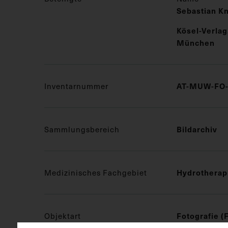
Sebastian K
Kösel-Verla
München
AT-MUW-FO-
Inventarnummer
Bildarchiv
Sammlungsbereich
Hydrotherap
Medizinisches Fachgebiet
Fotografie (
Objektart