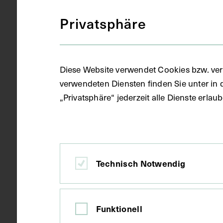
Privatsphäre
S/W Fotogra
Gegenstand
Diese Website verwendet Cookies bzw. ver
um 1980
Datierung
verwendeten Diensten finden Sie unter in 
„Privatsphäre“ jederzeit alle Dienste erla
Kopie
Ausführung
Kempten
Ort
Technisch Notwendig
Papier
Material
Funktionell