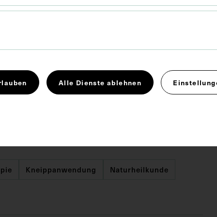
 x 12,7 cm
rlauben
Alle Dienste ablehnen
Einstellung
die Druckschrift: Sebastian Kneipp, Meine Wasserkur
ls 40 Jahre erprobt und geschrieben, Kempten 1902.
 29
pie
Kneippanwendung
Naturheilkunde