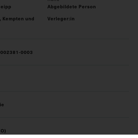
neipp
Abgebildete Person
g, Kempten und
Verleger:in
002381-0003
ie
FO)