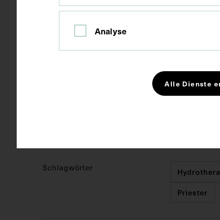
Fotografie
Technik
Analyse
Bildmaß 17,6
Maße
Alle Dienste e
Kurzbeschreibung
Vorlage war 
durch mehr a
Neg I 235/28,
Schlagwörter
Hydrothera
Priester