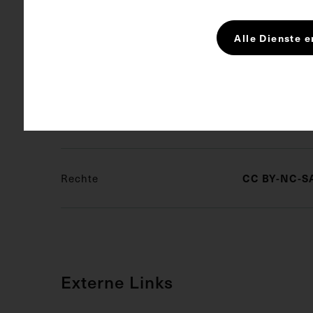
Kurzbeschreibung
Reproduktion
Photo, Glasg
Alle Dienste e
Instituts für
Schlagwörter
Chirurgie
Rechte
CC BY-NC-SA
Externe Links