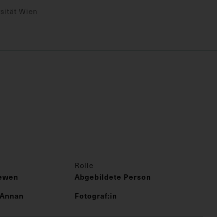
sität Wien
Rolle
cewen
Abgebildete Person
 Annan
Fotograf:in