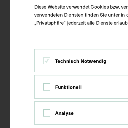
Datierung
um 1920
Diese Website verwendet Cookies bzw. ver
verwendeten Diensten finden Sie unter in 
„Privatsphäre“ jederzeit alle Dienste erla
Ort
Glasgow
Material
Karton
Technisch Notwendig
Technik
Druck
Funktionell
Maße
Bildmaß 24,6
Bildmaß inkl
Analyse