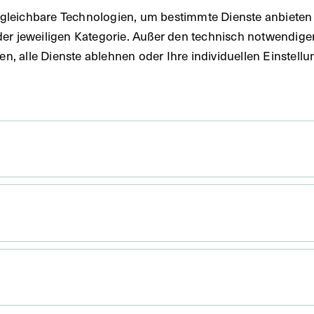
gleichbare Technologien, um bestimmte Dienste anbieten 
der jeweiligen Kategorie. Außer den technisch notwendig
uben, alle Dienste ablehnen oder Ihre individuellen Einste
 x 17 cm
. Untergrund 29,3 x 18,6 cm