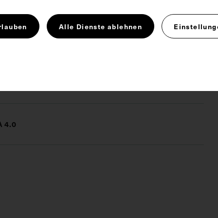
 einer Fotografie, die aus dem Fotostudio Annan
ow, stammt. Vorderseitig mit zwei Stempeln des
rlauben
Alle Dienste ablehnen
Einstellung
 Geschichte der Medizin, Wien, versehen.
 4.0