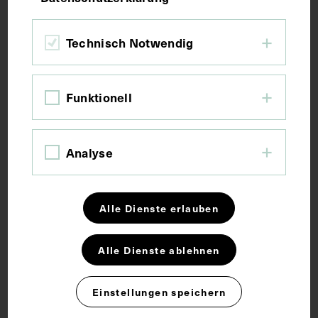
Bildmaß 14,4 x 10,2 cm
Bildmaß inkl. Untergrund 30,2 x 21,5 cm
Technisch Notwendig
Kurzbeschreibung
Funktionell
Originalfotografie von Max Schneider.
Analyse
Schlagwörter
Alle Dienste erlauben
Arzt
Elektropathologie
Alle Dienste ablehnen
Rechte
Einstellungen speichern
CC BY-NC-SA 4.0