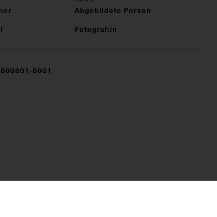
her
Abgebildete Person
l
Fotograf:in
000801-0001
FO)