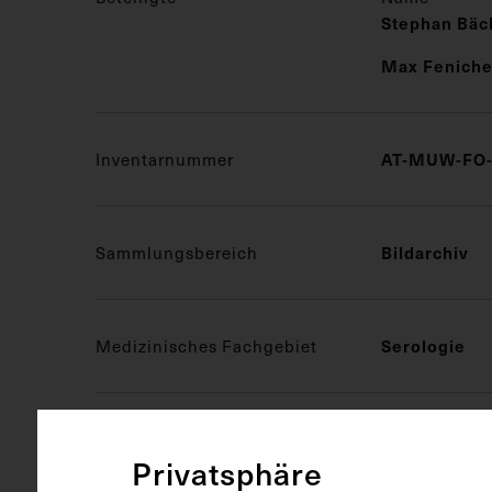
Stephan Bäc
Max Feniche
Inventarnummer
AT-MUW-FO-
Sammlungsbereich
Bildarchiv
Medizinisches Fachgebiet
Serologie
Objektart
Fotografie (
Privatsphäre