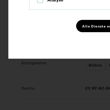
Maße
Bildmaß 9,8 
Bildmaß inkl
Alle Dienste e
Kurzbeschreibung
Die Fotograf
dem Bild befi
der Medizin,
Schlagwörter
Bildnis
Rechte
CC BY-NC-SA