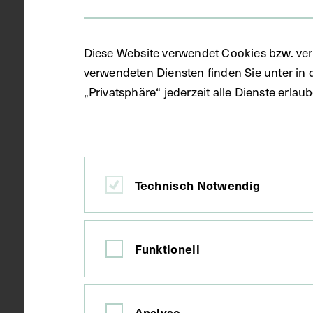
Gegenstand
S/W Fotogra
Diese Website verwendet Cookies bzw. ver
verwendeten Diensten finden Sie unter in 
Datierung
um 1930
„Privatsphäre“ jederzeit alle Dienste erla
Ort
Wien
Technisch Notwendig
Material
Karton
Funktionell
Technik
Fotografie
Analyse