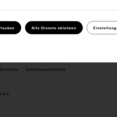
x 6,2 cm
. Untergrund 31,5 x 22,2 cm
rlauben
Alle Dienste ablehnen
Einstellung
ie wurde von Max Fenichel, Wien, angefertigt. Neben
ndet sich ein Stempel des Institutes für Geschichte
 Wien.
Serologie
Zeitungsausschnitt
 4.0