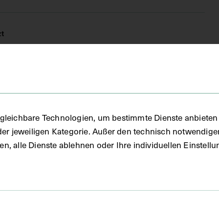
zt
FO)
gleichbare Technologien, um bestimmte Dienste anbieten 
fie
der jeweiligen Kategorie. Außer den technisch notwendig
uben, alle Dienste ablehnen oder Ihre individuellen Einste
d Nisou