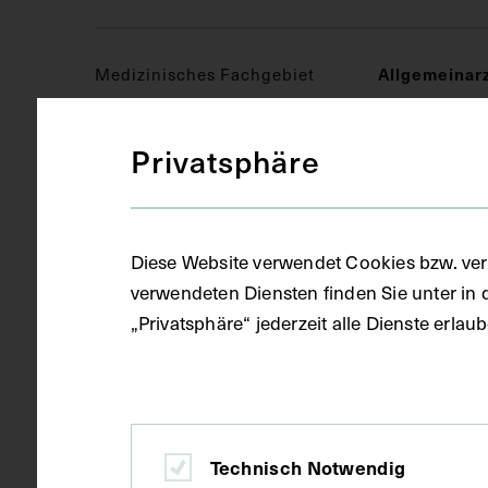
Medizinisches Fachgebiet
Allgemeinar
Privatsphäre
Objektart
Fotografie (
Diese Website verwendet Cookies bzw. ver
Gegenstand
S/W Fotogra
verwendeten Diensten finden Sie unter in 
„Privatsphäre“ jederzeit alle Dienste erla
Datierung
um 1880
Ort
Jablonec na
Technisch Notwendig