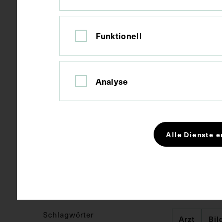
Material
Karton
Funktionell
Technik
Fotografie
Analyse
Maße
Bildmaß 10,5
Bildmaß inkl
Alle Dienste e
Kurzbeschreibung
Die Fotografi
angefertigt.
Schlagwörter
Arzt
Bil