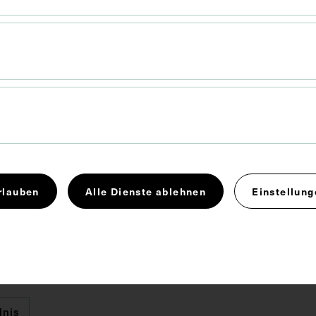
 x 6,5 cm
. Untergrund 31,5 x 22 cm
rlauben
Alle Dienste ablehnen
Einstellung
e wurde von A. Ullrich, Gablonz an der Neisse,
dnis