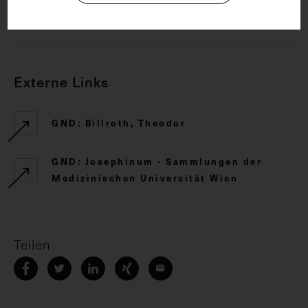
CC BY-NC-SA 4.0
Externe Links
GND: Billroth, Theodor
GND: Josephinum - Sammlungen der
Medizinischen Universität Wien
Teilen