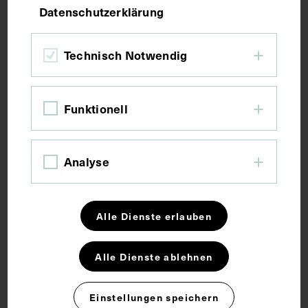
Datenschutzerklärung
Bildmaß 32,8 x 25,2 cm
Technisch Notwendig
Kurzbeschreibung
Funktionell
Vorder- und rückseitig mit Stempeln des Instituts
für Geschichte der Medizin, Wien, versehen.
Analyse
Schlagwörter
Alle Dienste erlauben
Chirurgie
Alle Dienste ablehnen
Rechte
Einstellungen speichern