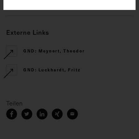
CC BY-NC-SA 4.0
Externe Links
GND: Meynert, Theodor
GND: Luckhardt, Fritz
Teilen