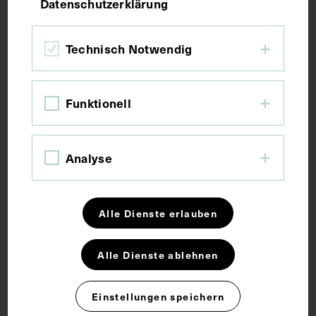
Datenschutzerklärung
Bildmaß inkl. Passepartout 38,5 x 31 cm
Technisch Notwendig
Kurzbeschreibung
Funktionell
Fotografie: Fritz Luckhardt, Wien.
Schlagwörter
Analyse
Arzt
Hochschullehrer
Neurologie
Alle Dienste erlauben
Psychiater
Schriftsteller
Alle Dienste ablehnen
Rechte
Einstellungen speichern