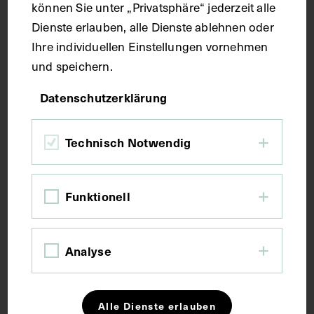
können Sie unter „Privatsphäre“ jederzeit alle
Druck
Dienste erlauben, alle Dienste ablehnen oder
Ihre individuellen Einstellungen vornehmen
Maße
und speichern.
Datenschutzerklärung
Bildmaß 15 x 10 cm
Bildmaß inkl. Untergrund 31,5 x 21,9 cm
Technisch Notwendig
Kurzbeschreibung
Funktionell
Auszug aus: Spemanns Historischer Medicinal-
Kalender. Die Vorlage stammte aus der Sammlung
von Ernst Roediger, Frankfurt am Main.
Analyse
Schlagwörter
Alle Dienste erlauben