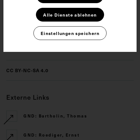
Allgemeinarzt
Anatomie
Lymphsystem
Alle Dienste ablehnen
Theologe
Einstellungen speichern
Rechte
CC BY-NC-SA 4.0
Externe Links
GND: Bartholin, Thomas
GND: Roediger, Ernst