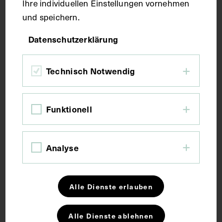
Ihre individuellen Einstellungen vornehmen
und speichern.
Bildmaß 32,2 x 25,4 cm
Datenschutzerklärung
Bildmaß inkl. Untergrund 60 x 45 cm
Technisch Notwendig
Kurzbeschreibung
Lithographie von Godefroy Engelmann, nach einer
Funktionell
Zeichnung von Pierre-Roch Vigneron.
Analyse
Schlagwörter
Botanik
Nanowissenschaften
Alle Dienste erlauben
Naturwissenschaften
Zoologie
Alle Dienste ablehnen