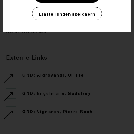
Rechte
Einstellungen speichern
CC BY-NC-SA 4.0
Externe Links
GND: Aldrovandi, Ulisse
GND: Engelmann, Godefroy
GND: Vigneron, Pierre-Roch